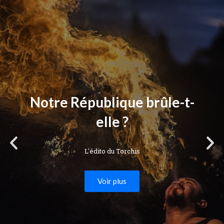
Notre République brûle-t-
elle ?
L'édito du Torchis
Voir plus