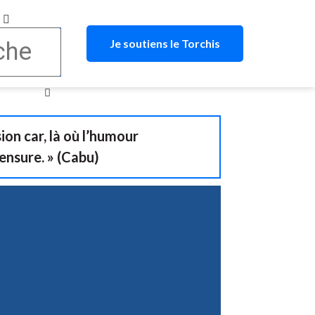
Je soutiens le Torchis
sion car, là où l’humour
censure. » (Cabu)