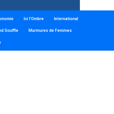
onomie
Ici l’Ombre
International
d Souffle
Murmures de Femmes
a