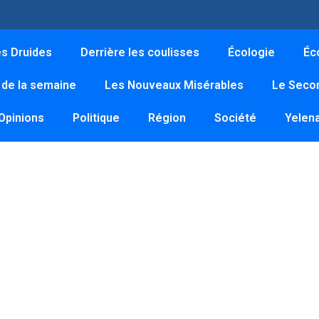
es Druides
Derrière les coulisses
Écologie
Éc
 de la semaine
Les Nouveaux Misérables
Le Secon
Opinions
Politique
Région
Société
Yelen