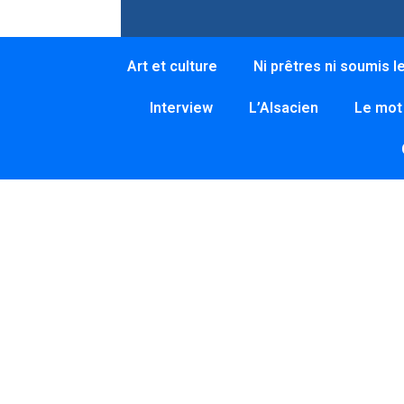
Art et culture
Ni prêtres ni soumis l
Interview
L’Alsacien
Le mot