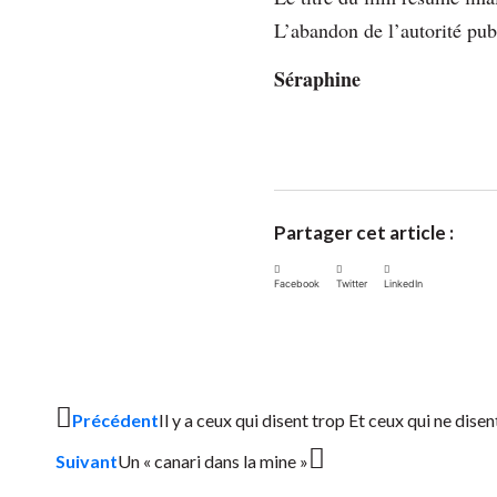
L’abandon de l’autorité publ
Séraphine
Partager cet article :
Facebook
Twitter
LinkedIn
Précédent
Il y a ceux qui disent trop Et ceux qui ne disen
Suivant
Un « canari dans la mine »