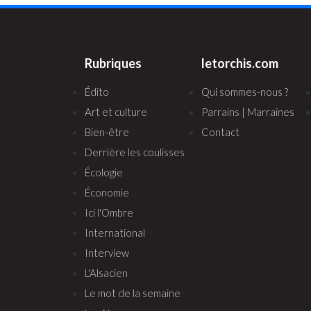
Rubriques
letorchis.com
Édito
Qui sommes-nous ?
Art et culture
Parrains | Marraines
Bien-être
Contact
Derrière les coulisses
Écologie
Économie
Ici l'Ombre
International
Interview
L'Alsacien
Le mot de la semaine