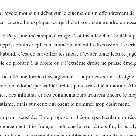
on
révèle moins un débat sur le cinéma qu’un effondrement de 
nt encore lui expliquer ce qu’il doit voir, comprendre ou resse
el Paty, une mécanique étrange s’est installée dans le débat 
frappe, certains déplacent immédiatement la discussion. Le cr
abord, c’est de surveiller les mots, d’éviter toute lecture ju
e de profiter à la droite ou à l’extrême droite ne puisse émerg
installé une forme d’aveuglement. Un professeur est désigné 
ine, abandonné par sa hiérarchie, puis assassiné au nom d’All
istes, des militants et des commentateurs trouvent encore le mo
natisme, mais sur ceux qui osent le nommer trop clairement.
un point sensible. Il ne propose ni théorie spectaculaire ni rééc
oncements très français, tels que la peur du conflit, la paraly
nstitutions qui espèrent que le problème disparaîtra de lui-mê