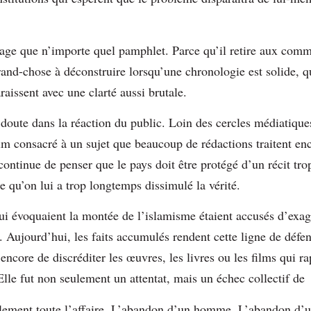
age que n’importe quel pamphlet. Parce qu’il retire aux comm
grand-chose à déconstruire lorsqu’une chronologie est solide, que
raissent avec une clarté aussi brutale.
 doute dans la réaction du public. Loin des cercles médiatiques
ilm consacré à un sujet que beaucoup de rédactions traitent en
s continue de penser que le pays doit être protégé d’un récit tro
e qu’on lui a trop longtemps dissimulé la vérité.
i évoquaient la montée de l’islamisme étaient accusés d’exag
. Aujourd’hui, les faits accumulés rendent cette ligne de défen
 encore de discréditer les œuvres, les livres ou les films qui r
Elle fut non seulement un attentat, mais un échec collectif d
alement toute l’affaire. L’abandon d’un homme. L’abandon d’u