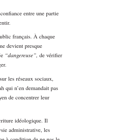
confiance entre une partie
ntir.
public français. À chaque
ime devient presque
gée
“dangereuse”,
de vérifier
er.
sur les réseaux sociaux,
ah qui n’en demandait pas
yen de concentrer leur
riture idéologique. Il
sie administrative, les
me à condition de ne pas le