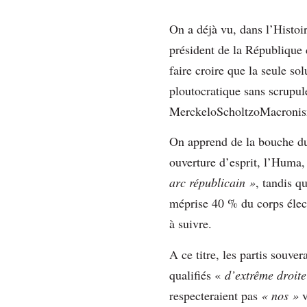
On a déjà vu, dans l’Histoir
président de la République 
faire croire que la seule s
ploutocratique sans scrupu
MerckeloScholtzoMacronis
On apprend de la bouche du 
ouverture d’esprit, l’Huma
arc républicain »
, tandis q
méprise 40 % du corps électo
à suivre.
A ce titre, les partis souve
qualifiés «
d’extrême droit
respecteraient pas
« nos »
v