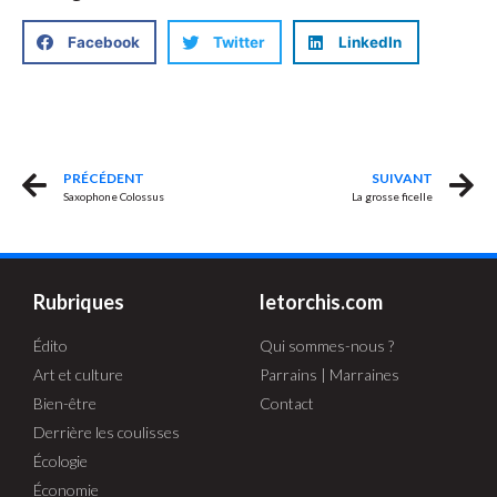
Facebook
Twitter
LinkedIn
PRÉCÉDENT
SUIVANT
Saxophone Colossus
La grosse ficelle
Rubriques
letorchis.com
Édito
Qui sommes-nous ?
Art et culture
Parrains | Marraines
Bien-être
Contact
Derrière les coulisses
Écologie
Économie