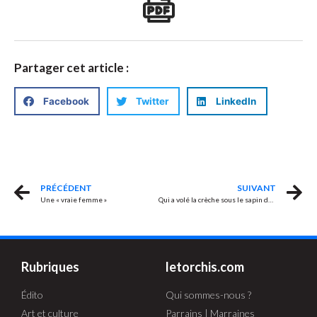
Partager cet article :
Facebook
Twitter
LinkedIn
PRÉCÉDENT
SUIVANT
Une « vraie femme »
Qui a volé la crèche sous le sapin de Noël à Strasbourg ?
Rubriques
letorchis.com
Édito
Qui sommes-nous ?
Art et culture
Parrains | Marraines