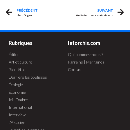
PRÉCÉDENT
SUIVANT
Herr Dogan
Antisémitisme mainstream
Rubriques
letorchis.com
Édito
Qui sommes-nous ?
Art et culture
Parrains | Marraines
Bien-être
Contact
Derrière les coulisses
Écologie
Économie
Ici l'Ombre
International
Interview
L'Alsacien
Le mot de la semaine