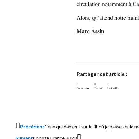
circulation notamment à Cae
Alors, qu’attend notre muni
Marc Assin
Partager cet article :
Facebook
Twitter
LinkedIn
Précédent
Ceux qui dansent sur le lit où je passe seule m
Suivant
Choose France 2023