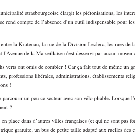
nicipalité strasbourgeoise élargit les piétonisations, les interd
n se rend compte de l’absence d’un outil indispensable pour l
 entre la Krutenau, la rue de la Division Leclerc, les rues de 
et l’Avenue de la Marseillaise n’est desservi par aucun moye
hs verts ont omis de combler ! Car ça fait tout de même un g
ts, professions libérales, administrations, établissements reli
tions !
e parcourir un peu ce secteur avec son vélo pliable. Lorsque l’
ment ?
st en place dans d’autres villes françaises (et qui ne sont pas 
ctrique gratuite, un bus de petite taille adapté aux ruelles des 