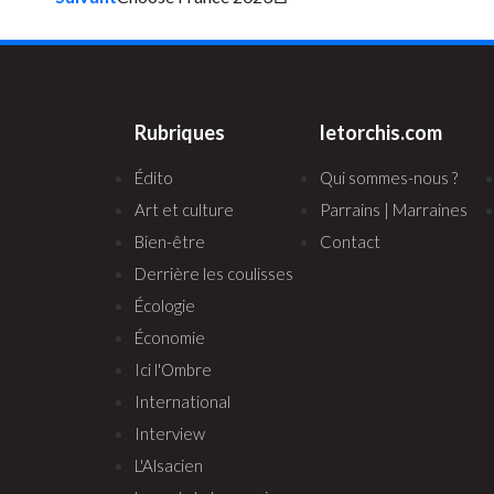
Rubriques
letorchis.com
Édito
Qui sommes-nous ?
Art et culture
Parrains | Marraines
Bien-être
Contact
Derrière les coulisses
Écologie
Économie
Ici l'Ombre
International
Interview
L'Alsacien