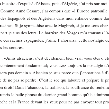
histoire d’expulsé d’Alsace, puis d’Algérie, j’ai pris sur moi
. Comme Aimé Césaire, j’ai compris que «l’Europe patrouille 
 des Espagnols et des Algériens dans mon enfance comme da
 racines. Si je sympathise avec le Maghreb, si je me sens che
part je suis des leurs. La barrière des Vosges m’a transmis l
de ces racines espagnoles, j’aime l’añoranza, cette nostalgie de
s les cendres.
: «Amis alsaciens, c’est décidément bien vrai, vous êtes d’éte
écontentement fondamental; vous avez toujours la nostalgie d’u
ne sera pas demain.» Alsacien je suis parce que j’appartiens à 
té de ne pas se perdre. C’est le soc qui laboure et prépare le p
en droit! Dans l’abandon, la trahison, la souffrance du reniemen
 repris la belle phrase du dernier grand homme qu’ils admirent
roché et la France devant les yeux pour ne pas envoyer tout pr