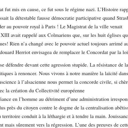
t fut mis en cause, ce fut sous le régime nazi. L’Histoire rap
sait la détestable fausse démocratie participative quand Stras
r au pouvoir royal à Paris ! Le Magistrat de la ville venait
XIII avait rappelé aux Colmariens que, sur les huit églises que
ques! Rien n’a changé avec le pouvoir actuel toujours arrimé a
douard Herriot envisagea de remplacer le Concordat par la lo
se défendre devant cette agression stupide. La résistance de l
litiques à renoncer. Nous vivons à notre manière la laïcité dans
onscience à l’alsacienne nous permet la concorde civile, si chèr
ec la création du Collectivité européenne
fiance en l’homme au détriment d’une administration irrespon
lus près du citoyen contre le dogme de la centralisation abêti
u territoire conduit à la léthargie et à tendre la main. Jouissa
nt mais sûrement vers la régression. L’une des preuves de cet