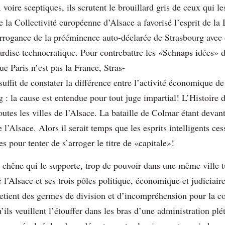
 voire sceptiques, ils scrutent le brouillard gris de ceux qui l
e la Collectivité européenne d’Alsace a favorisé l’esprit de la 
’arrogance de la prééminence auto-déclarée de Strasbourg avec
rdise technocratique. Pour contrebattre les «Schnaps idées» de 
e Paris n’est pas la France, Stras-
 suffit de constater la différence entre l’activité économique d
g : la cause est entendue pour tout juge impartial! L’Histoire 
utes les villes de l’Alsace. La bataille de Colmar étant devant 
e l’Alsace. Alors il serait temps que les esprits intelligents ces
es pour tenter de s’arroger le titre de «capitale»!
le chêne qui le supporte, trop de pouvoir dans une même ville 
c l’Alsace et ses trois pôles politique, économique et judiciair
etient des germes de division et d’incompréhension pour la col
u’ils veuillent l’étouffer dans les bras d’une administration plé