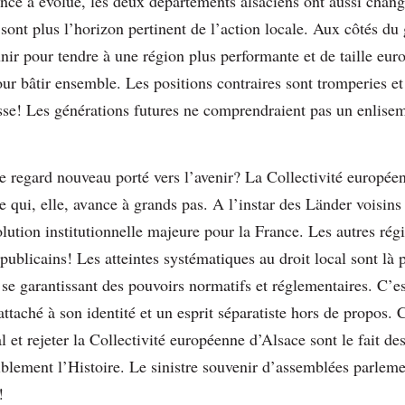
nce a évolué, les deux départements alsaciens ont aussi chang
 sont plus l’horizon pertinent de l’action locale. Aux côtés d
unir pour tendre à une région plus performante et de taille eur
our bâtir ensemble. Les positions contraires sont tromperies et 
esse! Les générations futures ne comprendraient pas un enlisem
 regard nouveau porté vers l’avenir? La Collectivité europée
re qui, elle, avance à grands pas. A l’instar des Länder voisins
lution institutionnelle majeure pour la France. Les autres rég
épublicains! Les atteintes systématiques au droit local sont l
 se garantissant des pouvoirs normatifs et réglementaires. C’est
 attaché à son identité et un esprit séparatiste hors de propos. 
al et rejeter la Collectivité européenne d’Alsace sont le fait d
blement l’Histoire. Le sinistre souvenir d’assemblées parleme
!