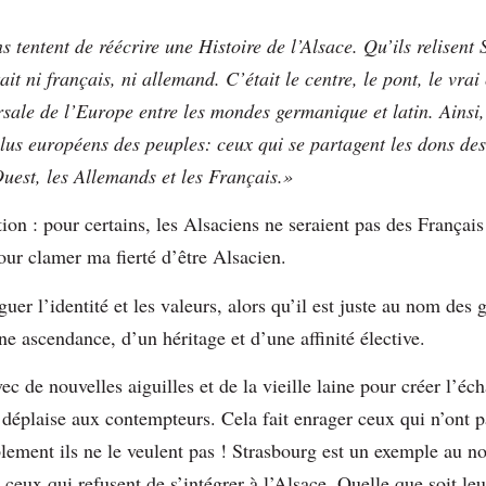
ns tentent de réécrire une Histoire de l’Alsace. Qu’ils relise
tait ni français, ni allemand. C’était le centre, le pont, le vra
rsale de l’Europe entre les mondes germanique et latin. Ainsi,
plus européens des peuples: ceux qui se partagent les dons d
Ouest, les Allemands et les Français.»
tion : pour certains, les Alsaciens ne seraient pas des França
our clamer ma fierté d’être Alsacien.
guer l’identité et les valeurs, alors qu’il est juste au nom des 
ne ascendance, d’un héritage et d’une affinité élective.
ec de nouvelles aiguilles et de la vieille laine pour créer l’é
n déplaise aux contempteurs. Cela fait enrager ceux qui n’ont p
ement ils ne le veulent pas ! Strasbourg est un exemple au n
eux qui refusent de s’intégrer à l’Alsace. Quelle que soit le