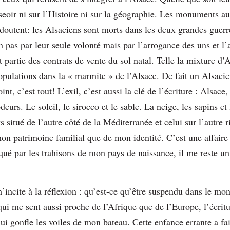
asseoir ni sur l’Histoire ni sur la géographie. Les monuments a
doutent: les Alsaciens sont morts dans les deux grandes guer
 pas par leur seule volonté mais par l’arrogance des uns et l’
t partie des contrats de vente du sol natal. Telle la mixture d’A
opulations dans la « marmite » de l’Alsace. De fait un Alsacien
nt, c’est tout! L’exil, c’est aussi la clé de l’écriture : Alsac
eurs. Le soleil, le sirocco et le sable. La neige, les sapins e
s situé de l’autre côté de la Méditerranée et celui sur l’autre r
mon patrimoine familial que de mon identité. C’est une affaire
qué par les trahisons de mon pays de naissance, il me reste un
’incite à la réflexion : qu’est-ce qu’être suspendu dans le mon
ui me sent aussi proche de l’Afrique que de l’Europe, l’écri
ui gonfle les voiles de mon bateau. Cette enfance errante a fa