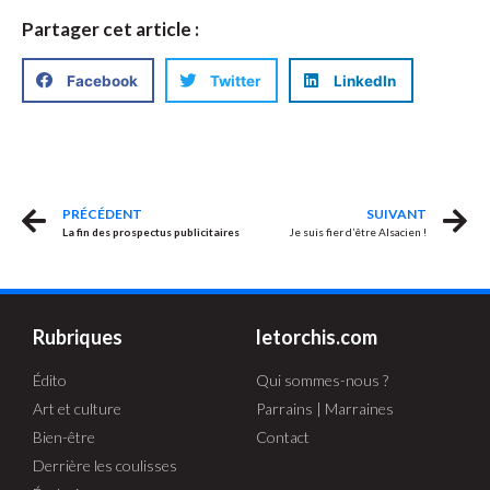
Partager cet article :
Facebook
Twitter
LinkedIn
PRÉCÉDENT
SUIVANT
La fin des prospectus publicitaires
Je suis fier d’être Alsacien !
Rubriques
letorchis.com
Édito
Qui sommes-nous ?
Art et culture
Parrains | Marraines
Bien-être
Contact
Derrière les coulisses