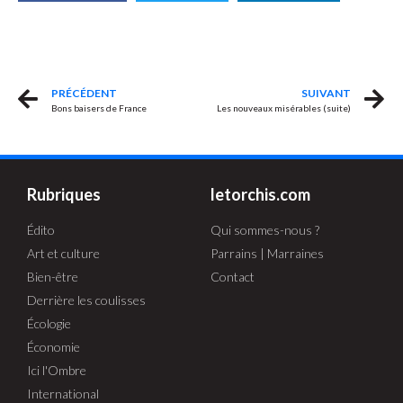
PRÉCÉDENT
SUIVANT
Bons baisers de France
Les nouveaux misérables (suite)
Rubriques
letorchis.com
Édito
Qui sommes-nous ?
Art et culture
Parrains | Marraines
Bien-être
Contact
Derrière les coulisses
Écologie
Économie
Ici l'Ombre
International