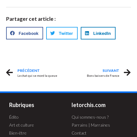
Partager cet article :
Facebook
Twitter
LinkedIn
PRÉCÉDENT
SUIVANT
Le chat qui se mord la queue
Bons baisers de France
Rubriques
letorchis.com
Édito
Qui sommes-nous ?
Art et culture
Parrains | Marraines
Bien-être
Contact