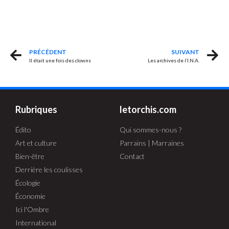
PRÉCÉDENT
SUIVANT
Il était une fois des clowns
Les archives de l’I.N.A.
Rubriques
letorchis.com
Édito
Qui sommes-nous ?
Art et culture
Parrains | Marraines
Bien-être
Contact
Derrière les coulisses
Écologie
Économie
Ici l'Ombre
International