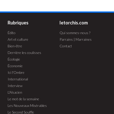
Rubriques
letorchis.com
Édito
Qui sommes-nous ?
Art et culture
Parrains | Marraines
Bien-être
Contact
Derrière les coulisses
Écologie
Économie
Ici l'Ombre
International
Interview
L'Alsacien
Le mot de la semaine
Les Nouveaux Misérables
Le Second Souffle