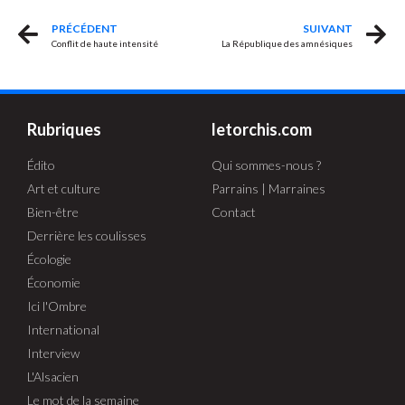
PRÉCÉDENT
SUIVANT
Conflit de haute intensité
La République des amnésiques
Rubriques
letorchis.com
Édito
Qui sommes-nous ?
Art et culture
Parrains | Marraines
Bien-être
Contact
Derrière les coulisses
Écologie
Économie
Ici l'Ombre
International
Interview
L'Alsacien
Le mot de la semaine