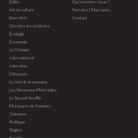
Édito
Qui sommes-nous ?
Art et culture
Parrains | Marraines
Bien-être
Contact
Derrière les coulisses
Écologie
Économie
Ici l'Ombre
International
Interview
L'Alsacien
Le mot de la semaine
Les Nouveaux Misérables
Le Second Souffle
Murmures de Femmes
Opinions
Politique
Région
Société