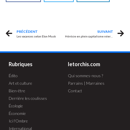
PRÉCÉDENT
SUIVANT
Les vacances selon Elon Musk
Hérésie en plein capitalisme néerlandais
Rubriques
letorchis.com
Édito
Qui sommes-nous ?
Art et culture
Parrains | Marraines
Bien-être
Contact
Derrière les coulisses
Écologie
Économie
Ici l'Ombre
International