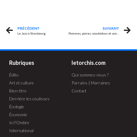
PRÉCÉDENT
SUIVANT
Le Jazz à Strasbourg
Pommes, poires, scoubidous et sondages
Rubriques
letorchis.com
Édito
Qui sommes-nous ?
Art et culture
Parrains | Marraines
Bien-être
Contact
Derrière les coulisses
Écologie
Économie
Ici l'Ombre
International