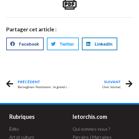
Partager cet article :
Facebook
Twitter
LinkedIn
PRÉCÉDENT
SUIVANT
Barseghian–Trautmann : le grand remplacement… de gauche à gauche
Cher Journal,
Rubriques
letorchis.com
Édito
Qui sommes-nous ?
Art et culture
Parrains | Marraines