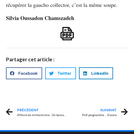
récupérer la gaucho collector, c’est la même soupe.
Silvia Oussadon Chamszadeh
Partager cet article :
Facebook
Twitter
LinkedIn
PRÉCÉDENT
SUIVANT
Affaire de militantisme : On bascule. Il n’y a plus beaucoup d’espoir de faire la route dans l’autre sens.
Prof poignardée … Encore