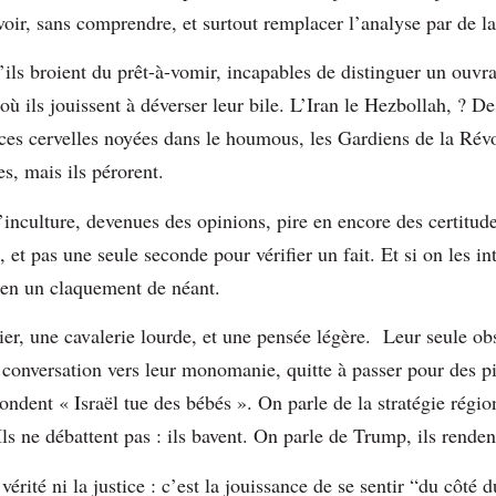
voir, sans comprendre, et surtout remplacer l’analyse par de l
u’ils broient du prêt-à-vomir, incapables de distinguer un ouvr
ù ils jouissent à déverser leur bile. L’Iran le Hezbollah, ? D
ces cervelles noyées dans le houmous, les Gardiens de la Rév
tes, mais ils pérorent.
 l’inculture, devenues des opinions, pire en encore des certitu
et pas une seule seconde pour vérifier un fait. Et si on les int
: en un claquement de néant.
ier, une cavalerie lourde, et une pensée légère. Leur seule ob
conversation vers leur monomanie, quitte à passer pour des p
pondent « Israël tue des bébés ». On parle de la stratégie régio
Ils ne débattent pas : ils bavent. On parle de Trump, ils rend
vérité ni la justice : c’est la jouissance de se sentir “du côté 