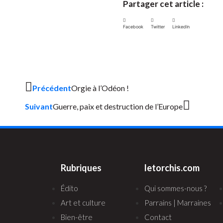
Partager cet article :
Facebook
Twitter
LinkedIn
Précédent
Orgie à l’Odéon !
Suivant
Guerre, paix et destruction de l’Europe
Rubriques
letorchis.com
Édito
Qui sommes-nous ?
Art et culture
Parrains | Marraines
Bien-être
Contact