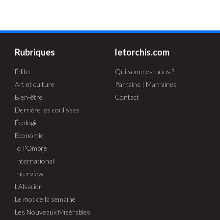
Rubriques
letorchis.com
Édito
Qui sommes-nous ?
Art et culture
Parrains | Marraines
Bien-être
Contact
Derrière les coulisses
Écologie
Économie
Ici l'Ombre
International
Interview
L'Alsacien
Le mot de la semaine
Les Nouveaux Misérables