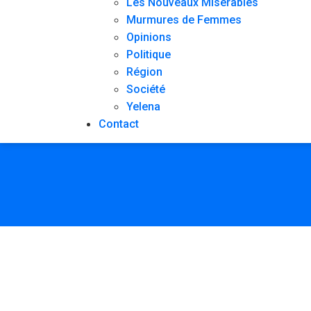
Les Nouveaux Misérables
Murmures de Femmes
Opinions
Politique
Région
Société
Yelena
Contact