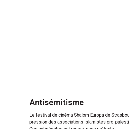
Antisémitisme
Le festival de cinéma Shalom Europa de Strasbour
pression des associations islamistes pro-palest
Ces antisémites ont réussi, sous prétexte