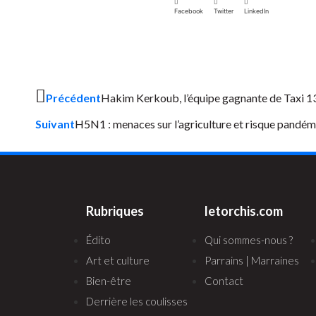
Facebook
Twitter
LinkedIn
Précédent
Hakim Kerkoub, l’équipe gagnante de Taxi 1
Suivant
H5N1 : menaces sur l’agriculture et risque pandé
Rubriques
letorchis.com
Édito
Qui sommes-nous ?
Art et culture
Parrains | Marraines
Bien-être
Contact
Derrière les coulisses