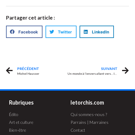
Partager cet article :
Facebook
Twitter
LinkedIn
PRÉCÉDENT
SUIVANT
Michel Hausser
Un monde à l’envers allant vers… la fin
Rubriques
letorchis.com
Édito
Qui sommes-nous ?
Art et culture
Parrains | Marraines
Bien-être
Contact