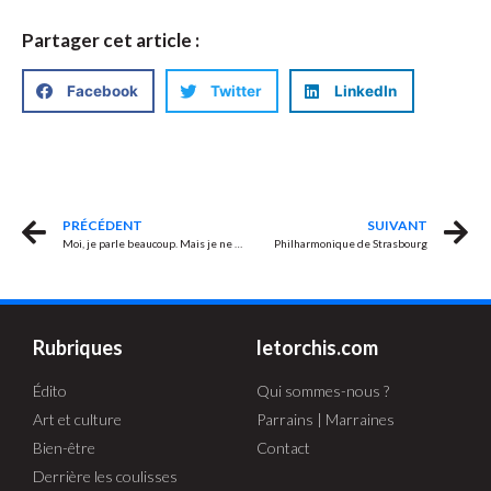
Partager cet article :
Facebook
Twitter
LinkedIn
PRÉCÉDENT
SUIVANT
Moi, je parle beaucoup. Mais je ne dis rien
Philharmonique de Strasbourg
Rubriques
letorchis.com
Édito
Qui sommes-nous ?
Art et culture
Parrains | Marraines
Bien-être
Contact
Derrière les coulisses