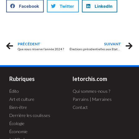
Facebook
Twitter
LinkedIn
PRÉCÉDENT
SUIVANT
Que nous réserve l’année 2024 ?
Élections présidentielles aux Etats-Unis, c’est parti !
Rubriques
letorchis.com
Édito
Qui sommes-nous ?
Art et culture
Parrains | Marraines
Bien-être
Contact
Derrière les coulisses
Écologie
Économie