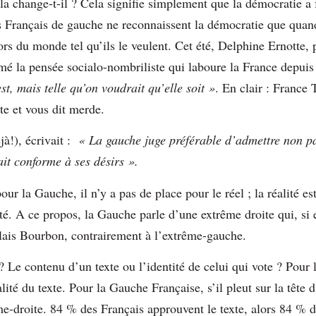
la change-t-il ? Cela signifie simplement que la démocratie a f
es Français de gauche ne reconnaissent la démocratie que quand
ors du monde tel qu’ils le veulent. Cet été, Delphine Ernotte,
umé la pensée socialo-nombriliste qui laboure la France depui
est, mais telle qu’on voudrait qu’elle soit »
. En clair : France 
e et vous dit merde.
!), écrivait :
« La gauche juge préférable d’admettre non pas 
était conforme à ses désirs ».
ur la Gauche, il n’y a pas de place pour le réel ; la réalité est
ité. A ce propos, la Gauche parle d’une extrême droite qui, si e
lais Bourbon, contrairement à l’extrême-gauche.
 Le contenu d’un texte ou l’identité de celui qui vote ? Pour l
lité du texte. Pour la Gauche Française, s’il pleut sur la tête 
ême-droite. 84 % des Français approuvent le texte, alors 84 % 