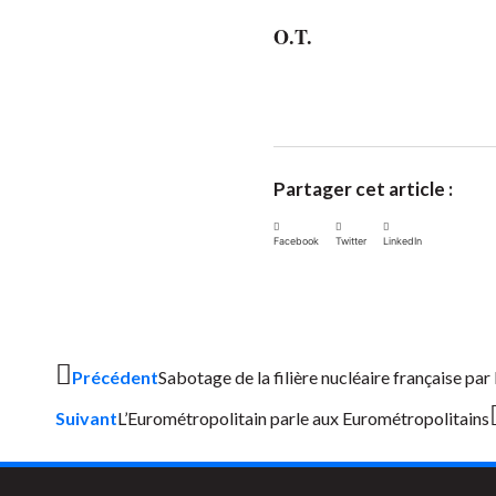
O.T.
Partager cet article :
Facebook
Twitter
LinkedIn
Précédent
Sabotage de la filière nucléaire française par
Suivant
L’Eurométropolitain parle aux Eurométropolitains