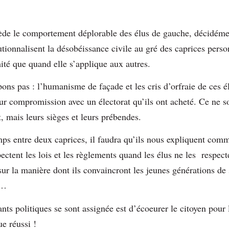
ède le comportement déplorable des élus de gauche, décidémen
tutionnalisent la désobéissance civile au gré des caprices perso
ité que quand elle s’applique aux autres.
ns pas : l’humanisme de façade et les cris d’orfraie de ces él
r compromission avec un électorat qu’ils ont acheté. Ce ne so
, mais leurs sièges et leurs prébendes.
emps entre deux caprices, il faudra qu’ils nous expliquent com
pectent les lois et les règlements quand les élus ne les respec
sur la manière dont ils convaincront les jeunes générations de 
r…
ants politiques se sont assignée est d’écoeurer le citoyen pour 
ue réussi !