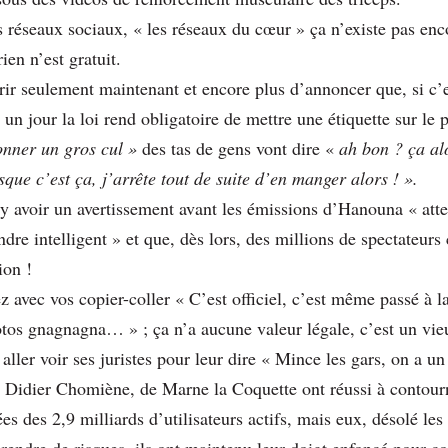
s réseaux sociaux, « les réseaux du cœur » ça n’existe pas en
ien n’est gratuit.
ir seulement maintenant et encore plus d’annoncer que, si c’e
i un jour la loi rend obligatoire de mettre une étiquette sur le
donner un gros cul »
des tas de gens vont dire «
ah bon ? ça alo
sque c’est ça, j’arrête tout de suite d’en manger alors ! ».
a y avoir un avertissement avant les émissions d’Hanouna « at
dre intelligent » et que, dès lors, des millions de spectateur
ion !
avec vos copier-coller « C’est officiel, c’est même passé à la 
otos gnagnagna… » ; ça n’a aucune valeur légale, c’est un vi
ller voir ses juristes pour leur dire « Mince les gars, on a u
t Didier Chomiène, de Marne la Coquette ont réussi à contour
es des 2,9 milliards d’utilisateurs actifs, mais eux, désolé les g