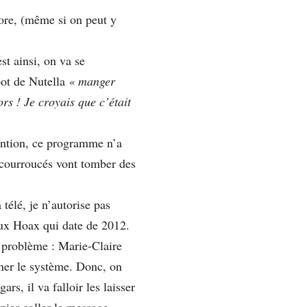
core, (même si on peut y
st ainsi, on va se
 pot de Nutella
« manger
rs ! Je croyais que c’était
tention, ce programme n’a
s courroucés vont tomber des
télé, je n’autorise pas
eux Hoax qui date de 2012.
n problème : Marie-Claire
ner le système. Donc, on
ars, il va falloir les laisser