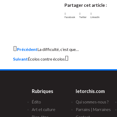
Partager cet article :
Facebook
Twitter
LinkedIn
Précédent
La difficulté, c’est que…
Suivant
Écolos contre écolos
Rubriques
letorchis.com
Édito
Qui sommes-nous ?
Art et culture
Parrains | Marraines
Bien-être
Contact