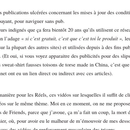
es publications ulcérées concernant les mises à jour des condi
ayant, pour naviguer sans pub.
eurs indignés que ça fera bientôt 20 ans qu’ils utilisent ce rése
on l’adage «
si c’est gratuit, c’est que c’est toi le produit »,
le
la plupart des autres sites) et utilisées depuis à des fins publ
. (Et oui, si vous voyez apparaitre des publicités pour des sli
 sweat-shirt fausses toisons de torse made in China, c’est qu
net ont eu un lien direct ou indirect avec ces articles).
ière pour les Réels, ces vidéos sur lesquelles il suffit de cl
vidéos sur le même thème. Moi en ce moment, on ne me propo
s de Friends, parce que j’avoue, ça m’a fait un coup, la mort 
nier, où, pour avoir eu le malheur de m’émouvoir de mes des
 sous des vidéos de renforcement musculaire des triceps.