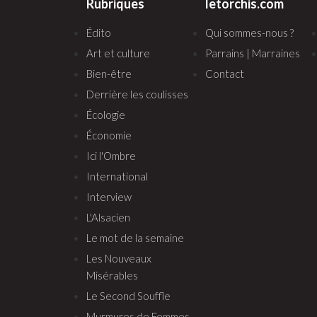
Rubriques
letorchis.com
Édito
Qui sommes-nous ?
Art et culture
Parrains | Marraines
Bien-être
Contact
Derrière les coulisses
Écologie
Économie
Ici l'Ombre
International
Interview
L'Alsacien
Le mot de la semaine
Les Nouveaux
Misérables
Le Second Souffle
Murmures de Femmes