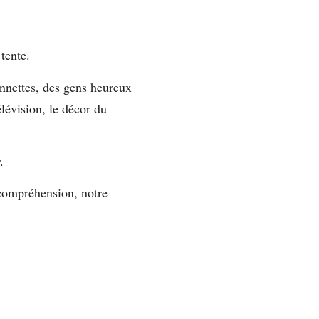
 tente.
onnettes, des gens heureux
élévision, le décor du
r.
a compréhension, notre