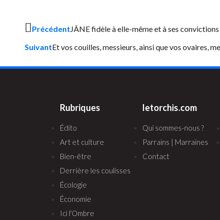
Précédent
JÂNE fidèle à elle-même et à ses convictions
Suivant
Et vos couilles, messieurs, ainsi que vos ovaires,
Rubriques
letorchis.com
Édito
Qui sommes-nous ?
Art et culture
Parrains | Marraines
Bien-être
Contact
Derrière les coulisses
Écologie
Économie
Ici l'Ombre