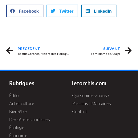
Facebook
Twitter
LinkedIn
PRÉCÉDENT
SUIVANT
Je suis Chronos, Maître des Horloges, Dieu du temps qui passe
Féminisme et Abaya
Rubriques
letorchis.com
Édito
Qui sommes-nous ?
Art et culture
Parrains | Marraines
Bien-être
Contact
Derrière les coulisses
Écologie
Économie