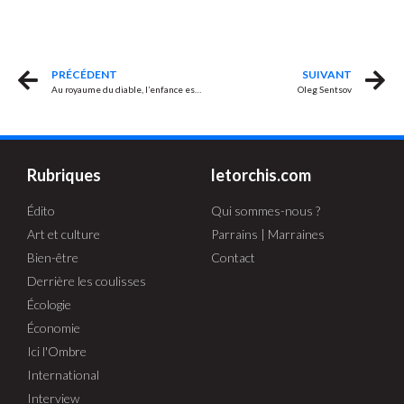
PRÉCÉDENT
SUIVANT
Au royaume du diable, l’enfance est damnée
Oleg Sentsov
Rubriques
letorchis.com
Édito
Qui sommes-nous ?
Art et culture
Parrains | Marraines
Bien-être
Contact
Derrière les coulisses
Écologie
Économie
Ici l'Ombre
International
Interview