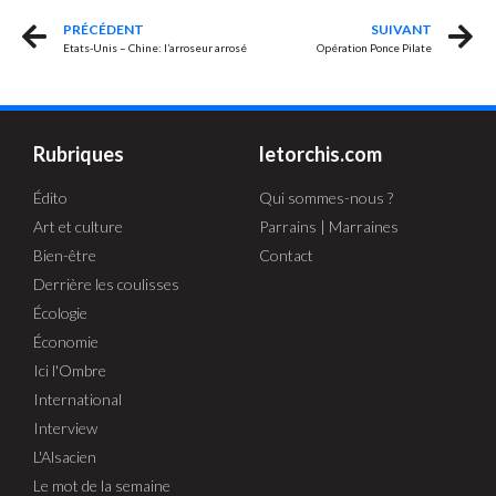
PRÉCÉDENT
SUIVANT
Etats-Unis – Chine: l’arroseur arrosé
Opération Ponce Pilate
Rubriques
letorchis.com
Édito
Qui sommes-nous ?
Art et culture
Parrains | Marraines
Bien-être
Contact
Derrière les coulisses
Écologie
Économie
Ici l'Ombre
International
Interview
L'Alsacien
Le mot de la semaine