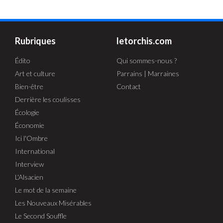
Rubriques
letorchis.com
Édito
Qui sommes-nous ?
Art et culture
Parrains | Marraines
Bien-être
Contact
Derrière les coulisses
Écologie
Économie
Ici l'Ombre
International
Interview
L'Alsacien
Le mot de la semaine
Les Nouveaux Misérables
Le Second Souffle