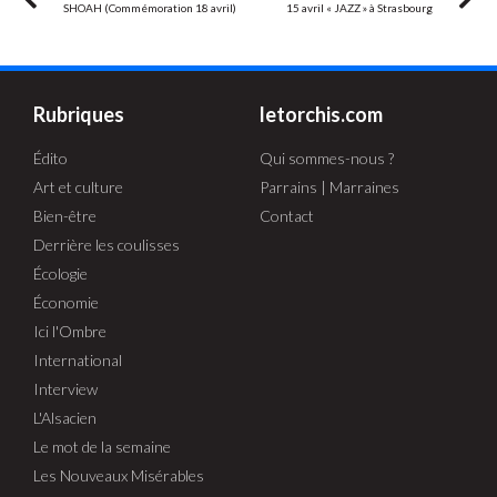
SHOAH (Commémoration 18 avril)
15 avril « JAZZ » à Strasbourg
Rubriques
letorchis.com
Édito
Qui sommes-nous ?
Art et culture
Parrains | Marraines
Bien-être
Contact
Derrière les coulisses
Écologie
Économie
Ici l'Ombre
International
Interview
L'Alsacien
Le mot de la semaine
Les Nouveaux Misérables