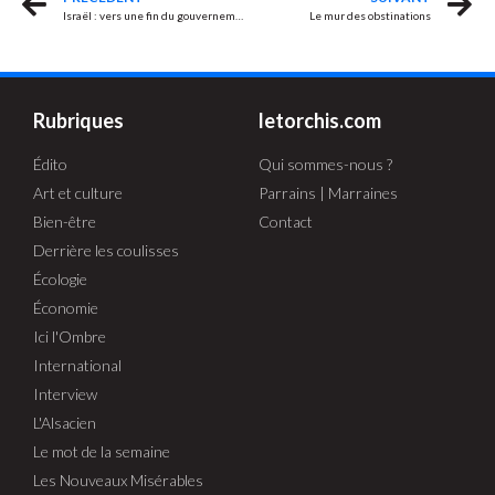
Israël : vers une fin du gouvernement des juges ?
Le mur des obstinations
Rubriques
letorchis.com
Édito
Qui sommes-nous ?
Art et culture
Parrains | Marraines
Bien-être
Contact
Derrière les coulisses
Écologie
Économie
Ici l'Ombre
International
Interview
L'Alsacien
Le mot de la semaine
Les Nouveaux Misérables