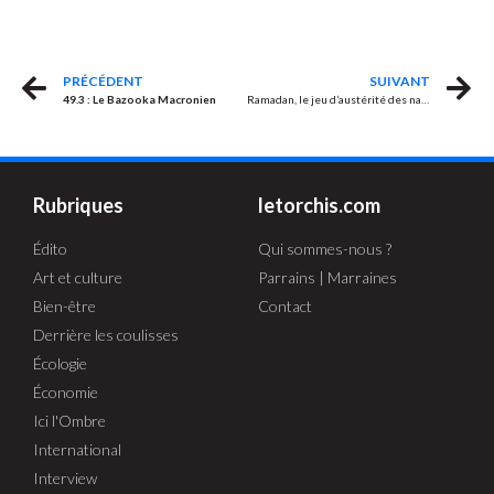
PRÉCÉDENT
SUIVANT
49.3 : Le Bazooka Macronien
Ramadan, le jeu d’austérité des nantis
Rubriques
letorchis.com
Édito
Qui sommes-nous ?
Art et culture
Parrains | Marraines
Bien-être
Contact
Derrière les coulisses
Écologie
Économie
Ici l'Ombre
International
Interview