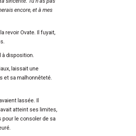
a sincérité. Tu n’as pas
merais encore, et à mes
 revoir Ovate. Il fuyait,
es.
l à disposition.
aux, laissait une
ires et sa malhonnêteté.
vaient lassée. Il
vait atteint ses limites,
s pour le consoler de sa
leuré.