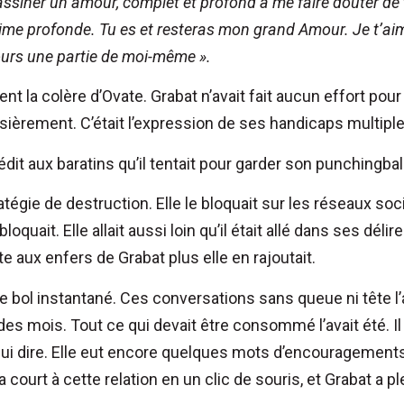
assiner un amour, complet et profond à me faire douter de t
ime profonde. Tu es et resteras mon grand Amour.
Je t’ai
ours une partie de moi-même ».
t la colère d’Ovate. Grabat n’avait fait aucun effort pour la
rossièrement. C’était l’expression de ses handicaps multipl
dit aux baratins qu’il tentait pour garder son punchingbal
tégie de destruction. Elle le bloquait sur les réseaux soci
loquait. Elle allait aussi loin qu’il était allé dans ses dél
nte aux enfers de Grabat plus elle en rajoutait.
le bol instantané. Ces conversations sans queue ni tête l’a
es mois. Tout ce qui devait être consommé l’avait été. Il a
à lui dire. Elle eut encore quelques mots d’encouragement
 court à cette relation en un clic de souris, et Grabat a p