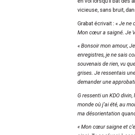
en vol lorsqu’il bat des
vicieuse, sans bruit, dan
Grabat écrivait : «
Je ne 
Mon cœur a saigné. Je V
«
Bonsoir mon amour,
Je
enregistres, je ne sais c
souvenais de rien, vu qu
grises.
Je ressentais un
demander une approbat
G ressenti un KDO divin, 
monde où j’ai été, au mo
ma désorientation quand 
« Mon cœur saigne et c’e