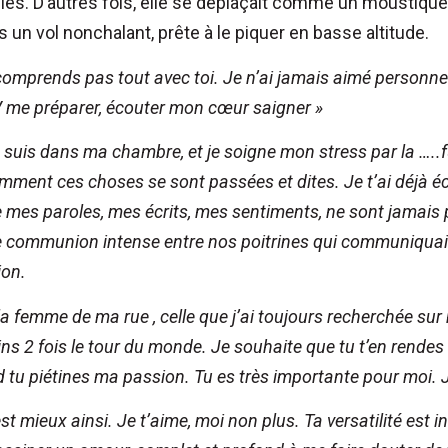
 ailes. D’autres fois, elle se déplaçait comme un moustique
s un vol nonchalant, prête à le piquer en basse altitude.
comprends pas tout avec toi. Je n’ai jamais aimé personne
 me préparer, écouter mon cœur saigner »
 suis dans ma chambre, et je soigne mon stress par la …..fu
omment ces choses se sont passées et dites. Je t’ai déjà éc
e mes paroles, mes écrits, mes sentiments, ne sont jamais
e communion intense entre nos poitrines qui communiqua
ion.
la femme de ma rue , celle que j’ai toujours recherchée sur
ins 2 fois le tour du monde.
Je souhaite que tu t’en rende
tu piétines ma passion. Tu es très importante pour moi. J
st mieux ainsi.
Je t’aime, moi non plus. Ta versatilité est 