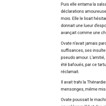
Puis elle entama la sals
déclarations amoureuses
mois. Elle le lisait hésita
donnait une lueur d’espoir
avançait comme une chat
Ovate n’avait jamais pa
suffisances, ses insult
pseudo amour.
L’amitié,
été bafoués, par ce tart
réclamait.
Il avait trahi la Thénar
mensonges, même misér
Ovate poussait le machi