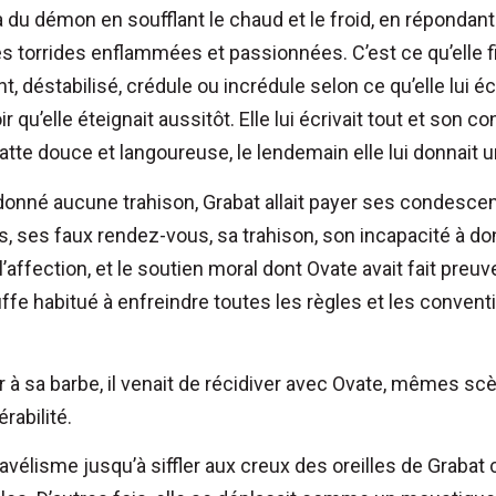
a du démon en soufflant le chaud et le froid, en répondant 
 torrides enflammées et passionnées. C’est ce qu’elle f
nt, déstabilisé, crédule ou incrédule selon ce qu’elle lui écri
 qu’elle éteignait aussitôt. Elle lui écrivait tout et son con
te douce et langoureuse, le lendemain elle lui donnait u
rdonné aucune trahison, Grabat allait payer ses condesc
es, ses faux rendez-vous, sa trahison, son incapacité à d
 l’affection, et le soutien moral dont Ovate avait fait preu
uffe habitué à enfreindre toutes les règles et les conventi
dier à sa barbe, il venait de récidiver avec Ovate, mêmes 
abilité.
avélisme jusqu’à siffler aux creux des oreilles de Grab