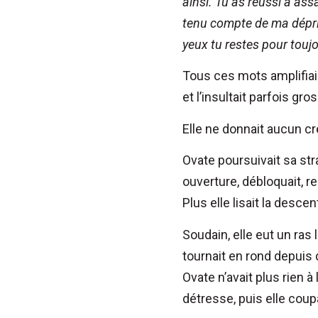
ainsi. Tu as réussi à ass
tenu compte de ma dépr
yeux tu restes pour touj
Tous ces mots amplifiaien
et l’insultait parfois g
Elle ne donnait aucun cré
Ovate poursuivait sa stra
ouverture, débloquait, reb
Plus elle lisait la desce
Soudain, elle eut un ras 
tournait en rond depuis d
Ovate n’avait plus rien 
détresse, puis elle coupa