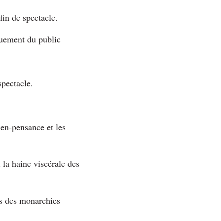
fin de spectacle.
ouement du public
spectacle.
ien-pensance et les
 la haine viscérale des
is des monarchies