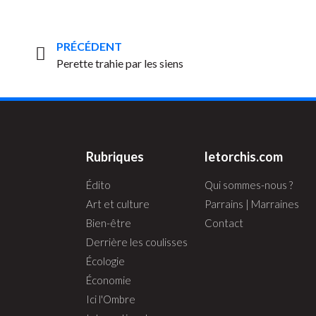
PRÉCÉDENT
Perette trahie par les siens
Rubriques
letorchis.com
Édito
Qui sommes-nous ?
Art et culture
Parrains | Marraines
Bien-être
Contact
Derrière les coulisses
Écologie
Économie
Ici l'Ombre