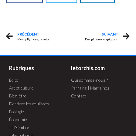
PRÉCÉDENT
SUIVANT
Monty Pythons, le retour
Des gâteaux magiques !
Rubriques
letorchis.com
Édito
Qui sommes-nous ?
Art et culture
Parrains | Marraines
Bien-être
Contact
Derrière les coulisses
Écologie
Économie
Ici l'Ombre
International