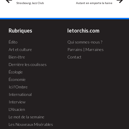
Strasbourg Jazz Club
Autant en emporte la haine
Rubriques
letorchis.com
Édito
Qui sommes-nous ?
Art et culture
Parrains | Marraines
Bien-être
Contact
Derrière les coulisses
Écologie
Économie
Ici l'Ombre
International
Interview
L'Alsacien
Le mot de la semaine
Les Nouveaux Misérables