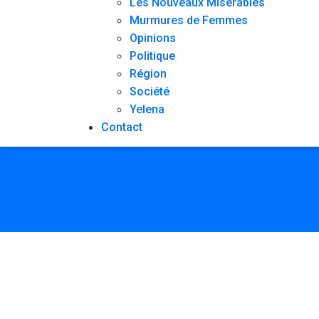
Les Nouveaux Misérables
Murmures de Femmes
Opinions
Politique
Région
Société
Yelena
Contact