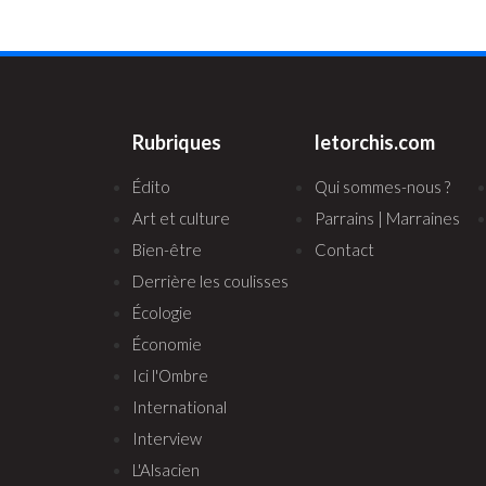
Rubriques
letorchis.com
Édito
Qui sommes-nous ?
Art et culture
Parrains | Marraines
Bien-être
Contact
Derrière les coulisses
Écologie
Économie
Ici l'Ombre
International
Interview
L'Alsacien