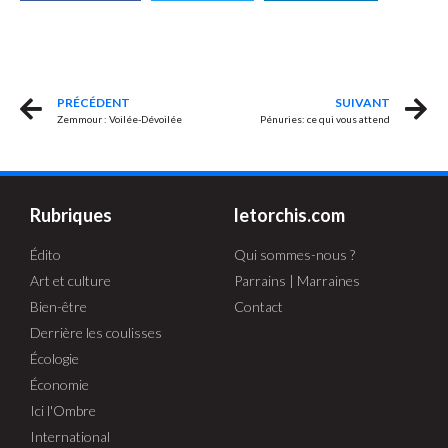
PRÉCÉDENT
SUIVANT
Zemmour : Voilée-Dévoilée
Pénuries: ce qui vous attend
Rubriques
letorchis.com
Édito
Qui sommes-nous ?
Art et culture
Parrains | Marraines
Bien-être
Contact
Derrière les coulisses
Écologie
Économie
Ici l'Ombre
International