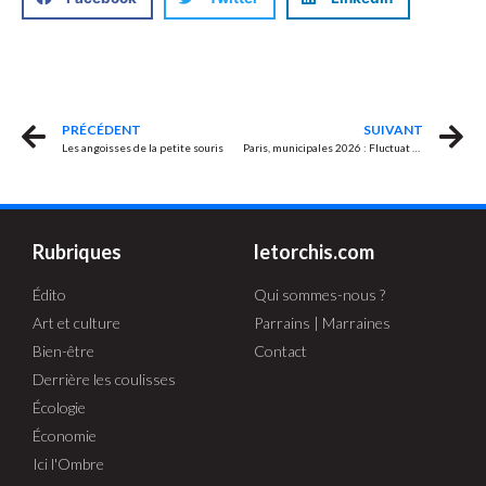
PRÉCÉDENT
SUIVANT
Les angoisses de la petite souris
Paris, municipales 2026 : Fluctuat nec mergitur ?
Rubriques
letorchis.com
Édito
Qui sommes-nous ?
Art et culture
Parrains | Marraines
Bien-être
Contact
Derrière les coulisses
Écologie
Économie
Ici l'Ombre