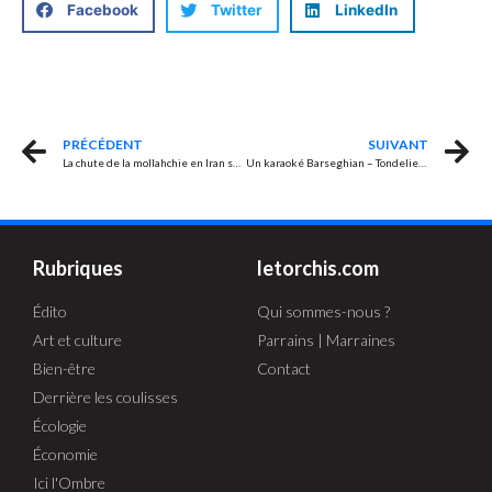
Facebook
Twitter
LinkedIn
PRÉCÉDENT
SUIVANT
La chute de la mollahchie en Iran serait aussi le début de la fin de l’islam politique
Un karaoké Barseghian – Tondelier : une trahison mise en scène
Rubriques
letorchis.com
Édito
Qui sommes-nous ?
Art et culture
Parrains | Marraines
Bien-être
Contact
Derrière les coulisses
Écologie
Économie
Ici l'Ombre