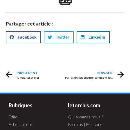
Partager cet article :
Facebook
Twitter
LinkedIn
PRÉCÉDENT
SUIVANT
Tu vois, toi et moi
Halles de Strasbourg : comment fonctionne un recours des tiers et pourquoi il échoue presque toujours
Rubriques
letorchis.com
Édito
Qui sommes-nous ?
Art et culture
Parrains | Marraines