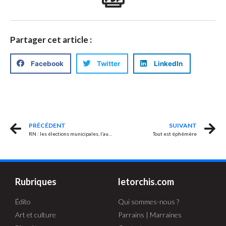
Partager cet article :
Facebook
Twitter
LinkedIn
PRÉCÉDENT
SUIVANT
RN : les élections municipales, l’autre plafond de verre
Tout est éphémère
Rubriques
letorchis.com
Édito
Qui sommes-nous ?
Art et culture
Parrains | Marraines