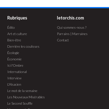
Rubriques
letorchis.com
Édito
Qui sommes-nous ?
Art et culture
Parrains | Marraines
Bien-être
Contact
Derrière les coulisses
Écologie
Économie
Ici l'Ombre
International
Interview
L'Alsacien
Le mot de la semaine
Les Nouveaux Misérables
Le Second Souffle