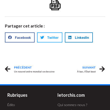
Partager cet article :
Facebook
Twitter
LinkedIn
PRÉCÉDENT
SUIVANT
Un nouvel ordre mondial se dessine
À bas, l’État bout
Rubriques
letorchis.com
Édito
Qui sommes-nous ?